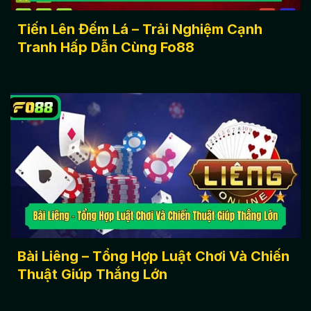
Tiến Lên Đếm Lá – Trải Nghiệm Cạnh
Tranh Hấp Dẫn Cùng Fo88
Bài Liêng – Tổng Hợp Luật Chơi Và Chiến
Thuật Giúp Thắng Lớn