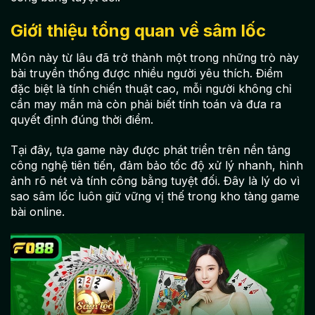
Giới thiệu tổng quan về sâm lốc
Môn này từ lâu đã trở thành một trong những trò này
bài truyền thống được nhiều người yêu thích. Điểm
đặc biệt là tính chiến thuật cao, mỗi người không chỉ
cần may mắn mà còn phải biết tính toán và đưa ra
quyết định đúng thời điểm.
Tại đây, tựa game này được phát triển trên nền tảng
công nghệ tiên tiến, đảm bảo tốc độ xử lý nhanh, hình
ảnh rõ nét và tính công bằng tuyệt đối. Đây là lý do vì
sao sâm lốc luôn giữ vững vị thế trong kho tàng game
bài online.