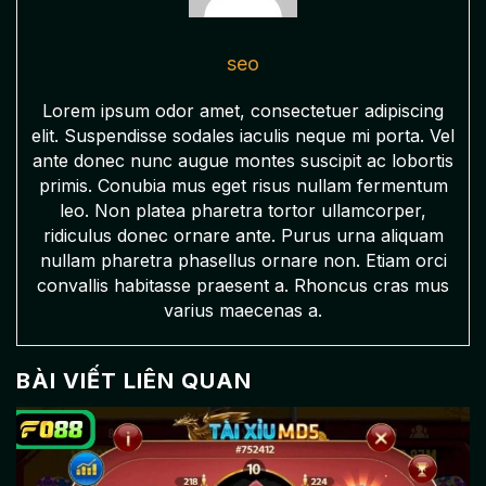
seo
Lorem ipsum odor amet, consectetuer adipiscing
elit. Suspendisse sodales iaculis neque mi porta. Vel
ante donec nunc augue montes suscipit ac lobortis
primis. Conubia mus eget risus nullam fermentum
leo. Non platea pharetra tortor ullamcorper,
ridiculus donec ornare ante. Purus urna aliquam
nullam pharetra phasellus ornare non. Etiam orci
convallis habitasse praesent a. Rhoncus cras mus
varius maecenas a.
BÀI VIẾT LIÊN QUAN