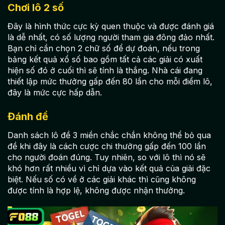
Chơi lô 2 số
Đây là hình thức cực kỳ quen thuộc và được đánh giá
là dễ nhất, có số lượng người tham gia đông đảo nhất.
Bạn chỉ cần chọn 2 chữ số để dự đoán, nếu trong
bảng kết quả xổ số bao gồm tất cả các giải có xuất
hiện số đó ở cuối thì sẽ tính là thắng. Nhà cái đang
thiết lập mức thưởng gấp đến 80 lần cho mỗi điểm lô,
đây là mức cực hấp dẫn.
Đánh đề
Danh sách lô đề 3 miền chắc chắn không thể bỏ qua
đề khi đây là cách cược chi thưởng gấp đến 100 lần
cho người đoán đúng. Tuy nhiên, so với lô thì nó sẽ
khó hơn rất nhiều vì chỉ dựa vào kết quả của giải đặc
biệt. Nếu số có về ở các giải khác thì cũng không
được tính là hợp lệ, không được nhận thưởng.