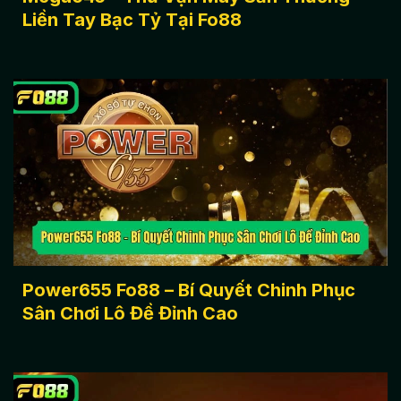
Liền Tay Bạc Tỷ Tại Fo88
Power655 Fo88 – Bí Quyết Chinh Phục
Sân Chơi Lô Đề Đỉnh Cao