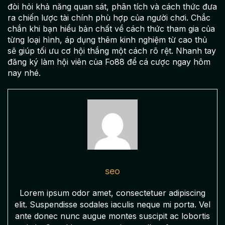
đòi hỏi khả năng quan sát, phân tích và cách thức đưa
ra chiến lược tài chính phù hợp của người chơi. Chắc
chắn khi bạn hiểu bản chất về cách thức tham gia của
từng loại hình, áp dụng thêm kinh nghiệm từ cao thủ
sẽ giúp tối ưu cơ hội thắng một cách rõ rệt. Nhanh tay
đăng ký làm hội viên của Fo88 để cá cược ngay hôm
nay nhé.
seo
Lorem ipsum odor amet, consectetuer adipiscing
elit. Suspendisse sodales iaculis neque mi porta. Vel
ante donec nunc augue montes suscipit ac lobortis