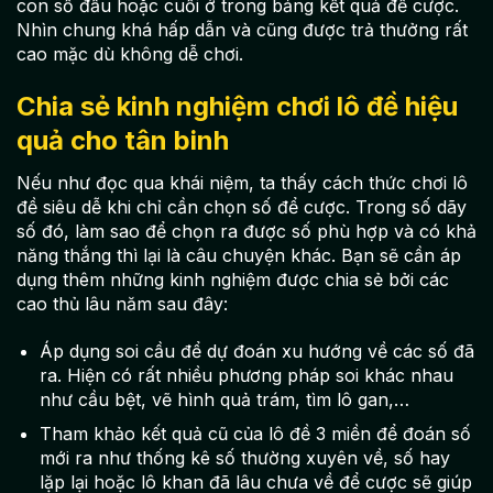
con số đầu hoặc cuối ở trong bảng kết quả để cược.
Nhìn chung khá hấp dẫn và cũng được trả thưởng rất
cao mặc dù không dễ chơi.
Chia sẻ kinh nghiệm chơi lô đề hiệu
quả cho tân binh
Nếu như đọc qua khái niệm, ta thấy cách thức chơi lô
đề siêu dễ khi chỉ cần chọn số để cược. Trong số dãy
số đó, làm sao để chọn ra được số phù hợp và có khả
năng thắng thì lại là câu chuyện khác. Bạn sẽ cần áp
dụng thêm những kinh nghiệm được chia sẻ bởi các
cao thủ lâu năm sau đây:
Áp dụng soi cầu để dự đoán xu hướng về các số đã
ra. Hiện có rất nhiều phương pháp soi khác nhau
như cầu bệt, vẽ hình quả trám, tìm lô gan,…
Tham khảo kết quả cũ của lô đề 3 miền để đoán số
mới ra như thống kê số thường xuyên về, số hay
lặp lại hoặc lô khan đã lâu chưa về để cược sẽ giúp