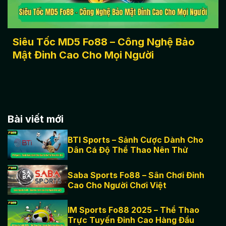
Siêu Tốc MD5 Fo88 – Công Nghệ Bảo
Mật Đỉnh Cao Cho Mọi Người
Bài viết mới
BTI Sports – Sảnh Cược Dành Cho
Dân Cá Độ Thể Thao Nên Thử
Saba Sports Fo88 – Sân Chơi Đỉnh
Cao Cho Người Chơi Việt
IM Sports Fo88 2025 – Thể Thao
Trực Tuyến Đỉnh Cao Hàng Đầu